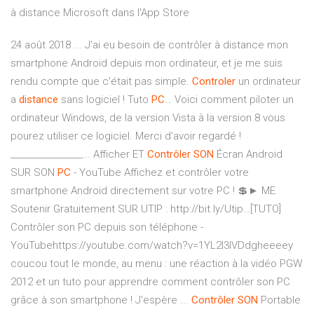
à distance Microsoft dans l'App Store
24 août 2018 ... J'ai eu besoin de contrôler à distance mon
smartphone Android depuis mon ordinateur, et je me suis
rendu compte que c'était pas simple.
Controler
un ordinateur
a
distance
sans logiciel ! Tuto
PC
…
Voici comment piloter un
ordinateur Windows, de la version Vista à la version 8 vous
pourez utiliser ce logiciel. Merci d'avoir regardé !
_________________...
Afficher ET
Contrôler
SON
Écran Android
SUR SON
PC
- YouTube
Affichez et contrôler votre
smartphone Android directement sur votre PC ! 💲► ME
Soutenir Gratuitement SUR UTIP : http://bit.ly/Utip…[TUTO]
Contrôler son PC depuis son téléphone -
YouTubehttps://youtube.com/watch?v=1YL2I3IVDdgheeeey
coucou tout le monde, au menu : une réaction à la vidéo PGW
2012 et un tuto pour apprendre comment contrôler son PC
grâce à son smartphone ! J'espère ...
Contrôler
SON
Portable